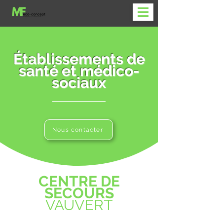
Établissements
de
santé et
médico-
sociaux
Nous contacter
CENTRE DE
SECOURS
VAUVERT